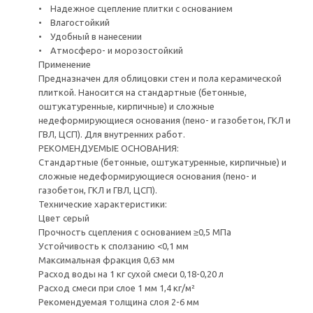
• Надежное сцепление плитки с основанием
• Влагостойкий
• Удобный в нанесении
• Атмосферо- и морозостойкий
Применение
Предназначен для облицовки стен и пола керамической
плиткой. Наносится на стандартные (бетонные,
оштукатуренные, кирпичные) и сложные
недеформирующиеся основания (пено- и газобетон, ГКЛ и
ГВЛ, ЦСП). Для внутренних работ.
РЕКОМЕНДУЕМЫЕ ОСНОВАНИЯ:
Стандартные (бетонные, оштукатуренные, кирпичные) и
сложные недеформирующиеся основания (пено- и
газобетон, ГКЛ и ГВЛ, ЦСП).
Технические характеристики:
Цвет серый
Прочность сцепления с основанием ≥0,5 МПа
Устойчивость к сползанию <0,1 мм
Максимальная фракция 0,63 мм
Расход воды на 1 кг сухой смеси 0,18-0,20 л
Расход смеси при слое 1 мм 1,4 кг/м²
Рекомендуемая толщина слоя 2-6 мм