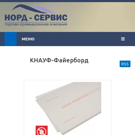
МЕНЮ
КНАУФ-Файерборд
RSS