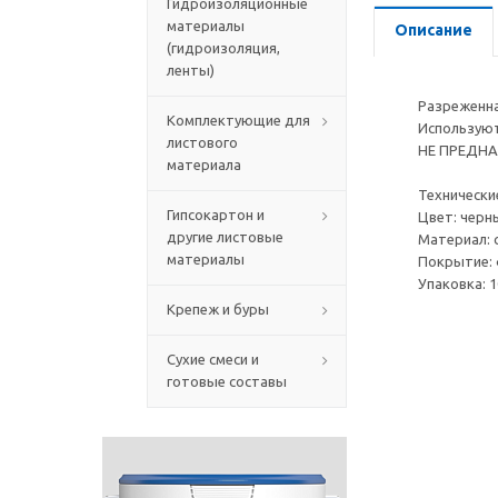
Гидроизоляционные
материалы
Описание
(гидроизоляция,
ленты)
Разреженна
Комплектующие для
Используют
листового
НЕ ПРЕДНАЗ
материала
Технически
Гипсокартон и
Цвет: черн
другие листовые
Материал: 
материалы
Покрытие:
Упаковка: 1
Крепеж и буры
Сухие смеси и
готовые составы