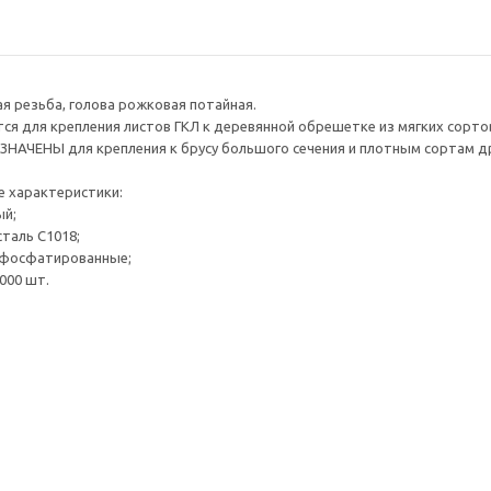
я резьба, голова рожковая потайная.
ся для крепления листов ГКЛ к деревянной обрешетке из мягких сорто
НАЧЕНЫ для крепления к брусу большого сечения и плотным сортам д
е характеристики:
ый;
сталь С1018;
 фосфатированные;
000 шт.