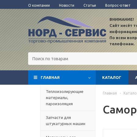
О компании
Новости
Статьи
Вопрос-ответ
ВНИМАНИЕ!
Сайт несёт 
информацию
По всем воп
телефонам.
ГЛАВНАЯ
КАТАЛОГ
TEST12
Теплоизолирующие
Главная
-
Катало
материалы,
пароизоляция
Саморе
Запчасти для
штукатурных машин