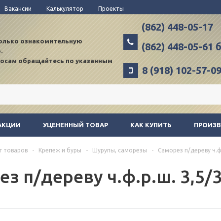
Вакансии
Калькулятор
Проекты
(862) 448-05-17
только ознакомительную
(862) 448-05-61
.
росам обращайтесь по указанным
8 (918) 102-57-0
АКЦИИ
УЦЕНЕННЫЙ ТОВАР
КАК КУПИТЬ
ПРОИЗ
г товаров
-
Крепеж и буры
-
Шурупы, саморезы
-
Саморез п/дереву ч.ф.
з п/дереву ч.ф.р.ш. 3,5/3