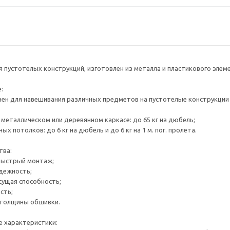
 пустотелых конструкций, изготовлен из металла и пластикового элеме
:
ен для навешивания различных предметов на пустотелые конструкции 
а металлическом или деревянном каркасе: до 65 кг на дюбель;
ых потолков: до 6 кг на дюбель и до 6 кг на 1 м. пог. пролета.
тва:
быстрый монтаж;
дежность;
сущая способность;
сть;
 толщины обшивки.
е характеристики: