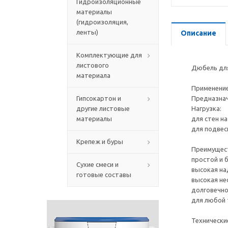
Гидроизоляционные
материалы
(гидроизоляция,
ленты)
Описание
Комплектующие для
листового
Дюбель для
материала
Применение
Гипсокартон и
Предназнач
другие листовые
Нагрузка:
материалы
для стен н
для подвесн
Крепеж и буры
Преимущес
простой и 
Сухие смеси и
высокая на
готовые составы
высокая не
долговечно
для любой
Технически