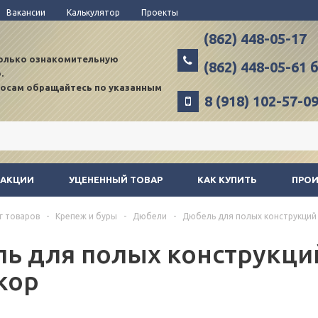
Вакансии
Калькулятор
Проекты
(862) 448-05-17
только ознакомительную
(862) 448-05-61
.
росам обращайтесь по указанным
8 (918) 102-57-0
АКЦИИ
УЦЕНЕННЫЙ ТОВАР
КАК КУПИТЬ
ПРО
г товаров
-
Крепеж и буры
-
Дюбели
-
Дюбель для полых конструкций 
ь для полых конструкций
кор