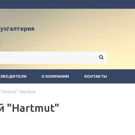
 бухгалтерия
9
ИЗВОДИТЕЛИ
О КОМПАНИИ
КОНТАКТЫ
"Hartmut" 50шт/кор
 "Hartmut"