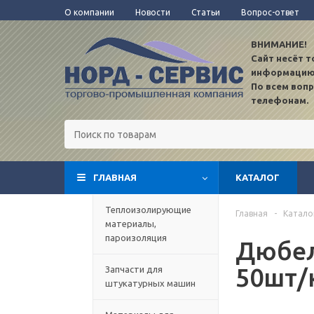
О компании
Новости
Статьи
Вопрос-ответ
ВНИМАНИЕ!
Сайт несёт 
информацию
По всем воп
телефонам.
ГЛАВНАЯ
КАТАЛОГ
TEST12
Теплоизолирующие
Главная
-
Катало
материалы,
пароизоляция
Дюбел
50шт/
Запчасти для
штукатурных машин