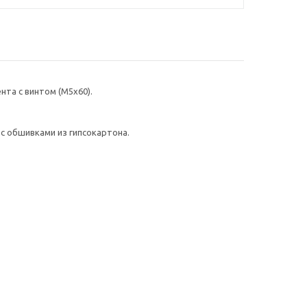
нта с винтом (M5x60).
с обшивками из гипсокартона.