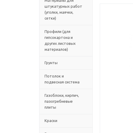
Материалы для
штукатурных работ
(уголки, маячки,
сетки)
Профили (для
гипсокартона и
других листовых
материалов)
Грунты
Потолок и
подвесная система
Газоблоки, кирпич,
пазогребневые
плиты
Краски