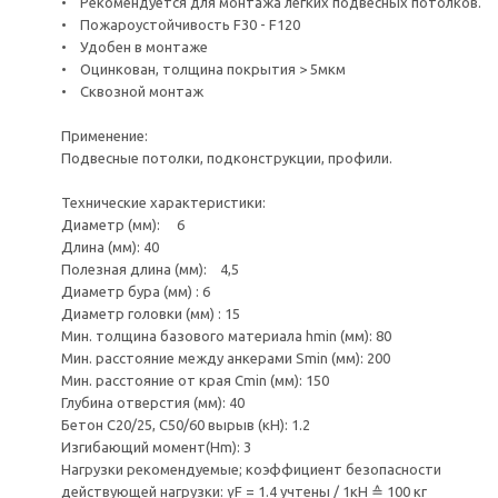
• Рекомендуется для монтажа легких подвесных потолков.
• Пожароустойчивость F30 - F120
• Удобен в монтаже
• Оцинкован, толщина покрытия > 5мкм
• Сквозной монтаж
Применение:
Подвесные потолки, подконструкции, профили.
Технические характеристики:
Диаметр (мм): 6
Длина (мм): 40
Полезная длина (мм): 4,5
Диаметр бура (мм) : 6
Диаметр головки (мм) : 15
Мин. толщина базового материала hmin (мм): 80
Мин. расстояние между анкерами Smin (мм): 200
Мин. расстояние от края Cmin (мм): 150
Глубина отверстия (мм): 40
Бетон C20/25, C50/60 вырыв (кН): 1.2
Изгибающий момент(Hm): 3
Нагрузки рекомендуемые; коэффициент безопасности
действующей нагрузки: γF = 1.4 учтены / 1кН ≙ 100 кг