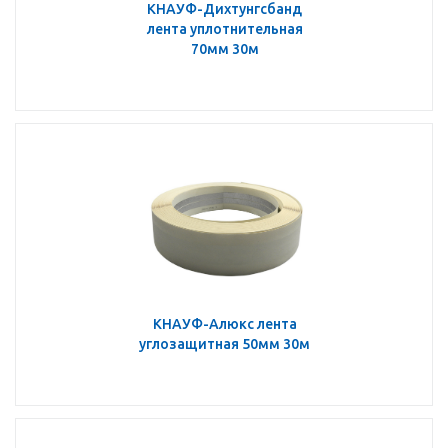
КНАУФ-Дихтунгсбанд
лента уплотнительная
70мм 30м
КНАУФ-Алюкс лента
углозащитная 50мм 30м