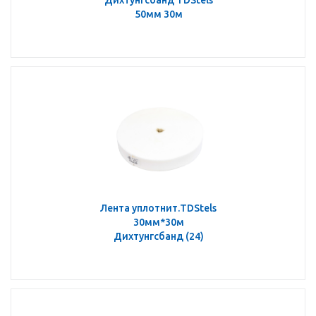
50мм 30м
Лента уплотнит.TDStels
30мм*30м
Дихтунгсбанд (24)