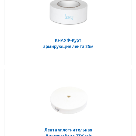
КНАУФ-Курт
армирующия лента 25м
Лента уплотнительная
Дихтунгсбанд TDStels